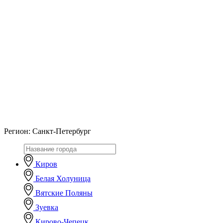
Регион:
Санкт-Петербург
Киров
Белая Холуница
Вятские Поляны
Зуевка
Кирово-Чепецк